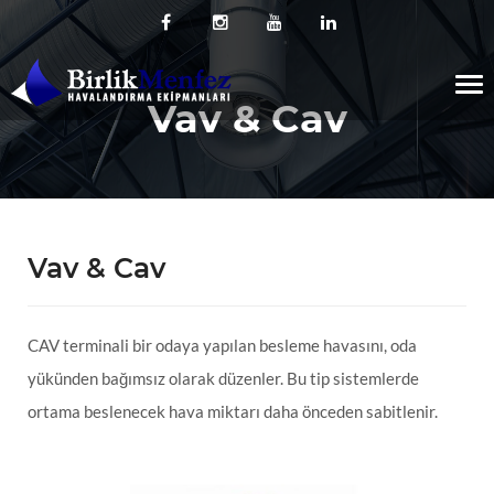
Tog
Vav & Cav
nav
Vav & Cav
T
Ö
CAV terminali bir odaya yapılan besleme havasını, oda
K
yükünden bağımsız olarak düzenler. Bu tip sistemlerde
A
ortama beslenecek hava miktarı daha önceden sabitlenir.
R