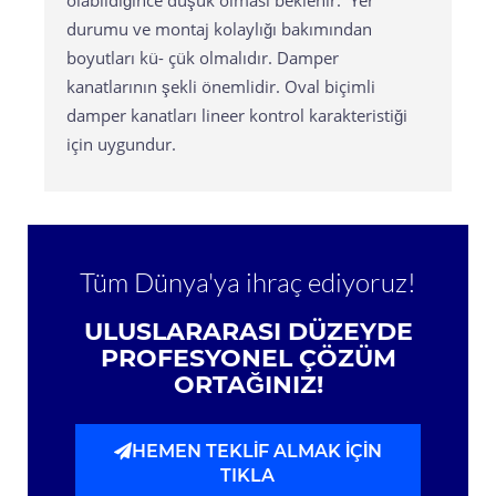
olabildiğince düşük olması beklenir. Yer
durumu ve montaj kolaylığı bakımından
boyutları kü- çük olmalıdır. Damper
kanatlarının şekli önemlidir. Oval biçimli
damper kanatları lineer kontrol karakteristiği
için uygundur.
Tüm Dünya'ya ihraç ediyoruz!
ULUSLARARASI DÜZEYDE
PROFESYONEL ÇÖZÜM
ORTAĞINIZ!
HEMEN TEKLİF ALMAK İÇİN
TIKLA