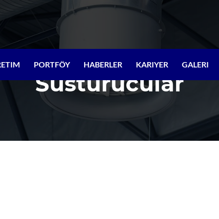
RETIM
PORTFÖY
HABERLER
KARIYER
GALERI
Susturucular