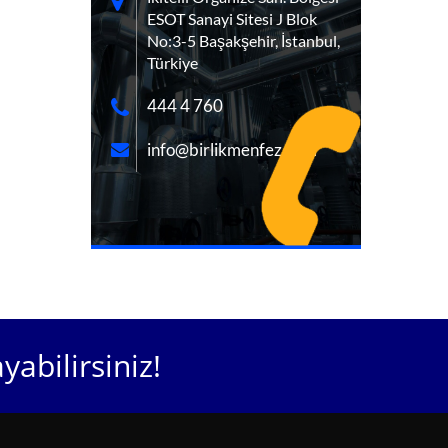
ESOT Sanayi Sitesi J Blok
No:3-5 Başakşehir, İstanbul,
Türkiye
444 4 760
info@birlikmenfez.com
ayabilirsiniz!