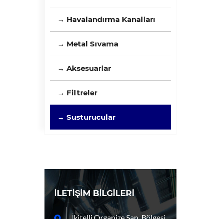
→ Havalandırma Kanalları
→ Metal Sıvama
→ Aksesuarlar
→ Filtreler
→ Susturucular
İLETİŞİM BİLGİLERİ
İkitelli Organize San. Bölgesi