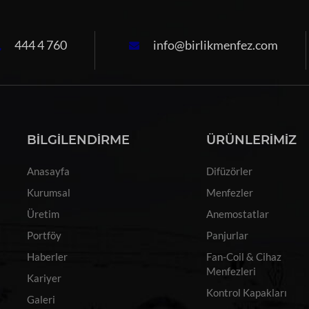
444 4 760
info@birlikmenfez.com
BİLGİLENDİRME
ÜRÜNLERİMİZ
Anasayfa
Difüzörler
Kurumsal
Menfezler
Üretim
Anemostatlar
Portföy
Panjurlar
Haberler
Fan-Coil & Cihaz
Menfezleri
Kariyer
Kontrol Kapakları
Galeri