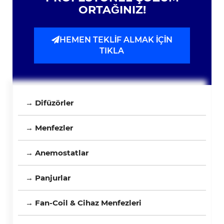
ORTAĞINIZ!
HEMEN TEKLİF ALMAK İÇİN
TIKLA
→ Difüzörler
→ Menfezler
→ Anemostatlar
→ Panjurlar
→ Fan-Coil & Cihaz Menfezleri