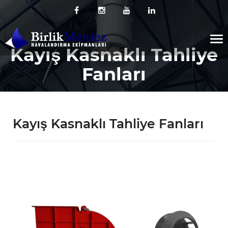
Tog
Kayış Kasnaklı Tahliye
nav
Fanları
Kayış Kasnaklı Tahliye Fanları
T
Ö
K
A
R