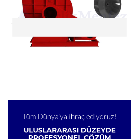
Tüm Dünya'ya ihraç ediyoruz!
ULUSLARARASI DÜZEYDE
PROFESYONEL ÇÖZÜM