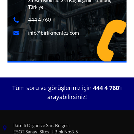
Sitesi J Blok No:3-5 Başakşehir, İstanbul,
Türkiye
444 4 760
info@birlikmenfez.com
Tüm soru ve görüşleriniz için
444 4 760
'ı
arayabilirsiniz!
İkitelli Organize San. Bölgesi
ESOT Sanayi Sitesi J Blok No:3-5