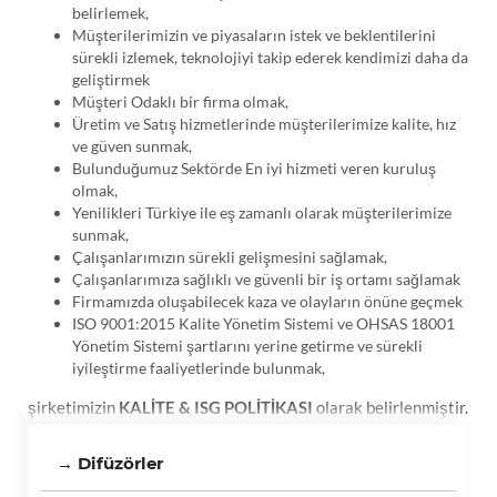
belirlemek,
Müşterilerimizin ve piyasaların istek ve beklentilerini
sürekli izlemek, teknolojiyi takip ederek kendimizi daha da
geliştirmek
Müşteri Odaklı bir firma olmak,
Üretim ve Satış hizmetlerinde müşterilerimize kalite, hız
ve güven sunmak,
Bulunduğumuz Sektörde En iyi hizmeti veren kuruluş
olmak,
Yenilikleri Türkiye ile eş zamanlı olarak müşterilerimize
sunmak,
Çalışanlarımızın sürekli gelişmesini sağlamak,
Çalışanlarımıza sağlıklı ve güvenli bir iş ortamı sağlamak
Firmamızda oluşabilecek kaza ve olayların önüne geçmek
ISO 9001:2015 Kalite Yönetim Sistemi ve OHSAS 18001
Yönetim Sistemi şartlarını yerine getirme ve sürekli
iyileştirme faaliyetlerinde bulunmak,
şirketimizin
KALİTE & ISG POLİTİKASI
olarak belirlenmiştir.
→ Difüzörler